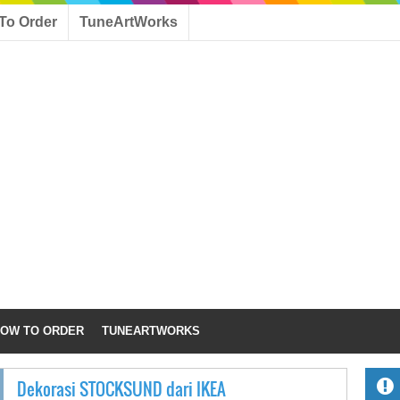
To Order
TuneArtWorks
OW TO ORDER
TUNEARTWORKS
Dekorasi STOCKSUND dari IKEA