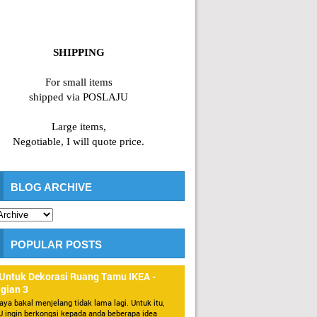
SHIPPING
For small items
shipped via POSLAJU
Large items,
Negotiable, I will quote price.
BLOG ARCHIVE
POPULAR POSTS
 Untuk Dekorasi Ruang Tamu IKEA -
gian 3
aya bakal menjelang tidak lama lagi. Untuk itu,
 ingin berkongsi kepada anda beberapa idea