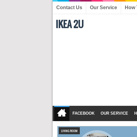
Contact Us
Our Service
How 
IKEA 2U
FACEBOOK
OUR SERVICE
H
LIVING ROOM